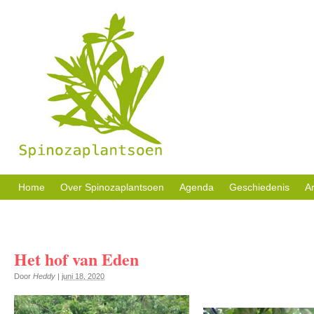
Sociale activiteiten, buurttuin en welzijn in eigen beheer.
Home
Over Spinozaplantsoen
Agenda
Geschiedenis
Ar
Het hof van Eden
Door
Heddy
|
juni 18, 2020