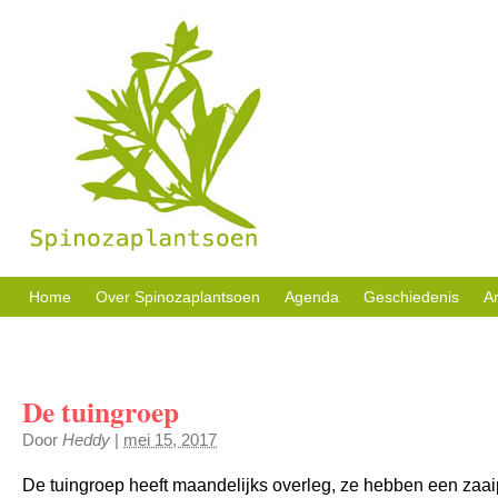
Sociale activiteiten, buurttuin en welzijn in eigen beheer.
Home
Over Spinozaplantsoen
Agenda
Geschiedenis
Ar
De tuingroep
Door
Heddy
|
mei 15, 2017
De tuingroep heeft maandelijks overleg, ze hebben een zaa