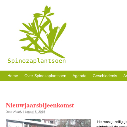
Sociale activiteiten, buurttuin en welzijn in eigen beheer.
Home
Over Spinozaplantsoen
Agenda
Geschiedenis
Ar
Nieuwjaarsbijeenkomst
Door
Heddy
|
januari 5, 2015
Het was gezellig gi