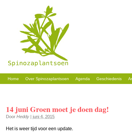
Sociale activiteiten, buurttuin en welzijn in eigen beheer.
Home
Over Spinozaplantsoen
Agenda
Geschiedenis
Ar
14 juni Groen moet je doen dag!
Door
Heddy
|
juni 4, 2015
Het is weer tijd voor een update.