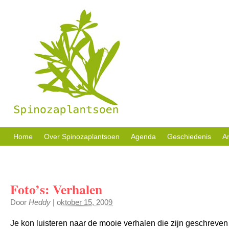
Sociale activiteiten, buurttuin en welzijn in eigen beheer.
Home
Over Spinozaplantsoen
Agenda
Geschiedenis
Ar
Foto’s: Verhalen
Door
Heddy
|
oktober 15, 2009
Je kon luisteren naar de mooie verhalen die zijn geschreven