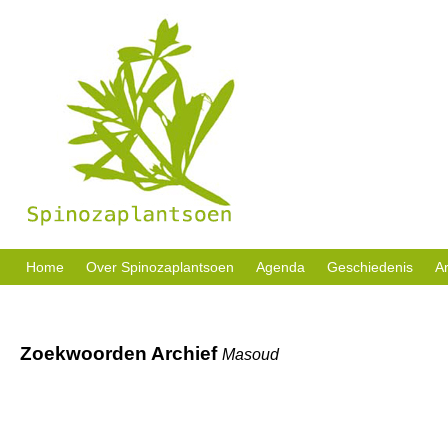
Sociale activiteiten, buurttuin en welzijn in eigen beheer.
Home
Over Spinozaplantsoen
Agenda
Geschiedenis
Ar
Zoekwoorden Archief
Masoud